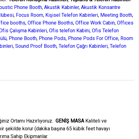
oustic Phone Booth
,
Akustik Kabinler
,
Akustik Konsantre
ulübesi
,
Focus Room
,
Kişisel Telefon Kabinleri
,
Meeting Booth
,
ffice booths
,
Office Phone Booths
,
Office Work Cabin
,
Offices
Ofis Çalışma Kabinleri
,
Ofis telefon Kabini
,
Ofis Telefon
sülü
,
Phone Booth
,
Phone Pods
,
Phone Pods For Office
,
Room
binleri
,
Sound Proof Booth
,
Telefon Çağrı Kabinleri
,
Telefon
ğiniz Ortamı Hazırlıyoruz.
GENİŞ MASA
Kaliteli ve
 bir şekilde korur (dakika başına 65 kübik feet havayı
arıma Sahip Ekipmanlar.