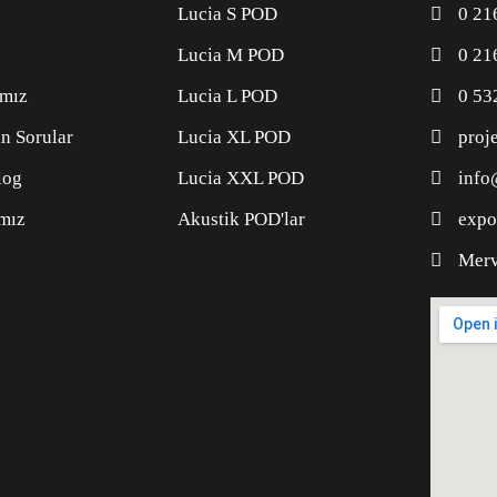
Lucia S POD
0 21
Lucia M POD
0 21
ımız
Lucia L POD
0 53
n Sorular
Lucia XL POD
proj
log
Lucia XXL POD
info
ımız
Akustik POD'lar
expo
Merv