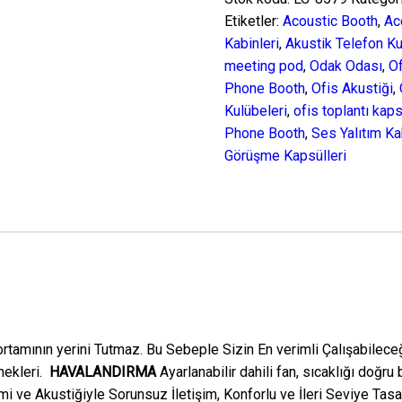
LC-
Etiketler:
Acoustic Booth
,
Ac
8579
Kabinleri
,
Akustik Telefon K
adet
meeting pod
,
Odak Odası
,
O
Phone Booth
,
Ofis Akustiği
,
Kulübeleri
,
ofis toplantı kap
Phone Booth
,
Ses Yalıtım Ka
Görüşme Kapsülleri
 ortamının yerini Tutmaz. Bu Sebeple Sizin En verimli Çalışabilece
ekleri.
HAVALANDIRMA
Ayarlanabilir dahili fan, sıcaklığı doğru
i ve Akustiğiyle Sorunsuz İletişim, Konforlu ve İleri Seviye Tas