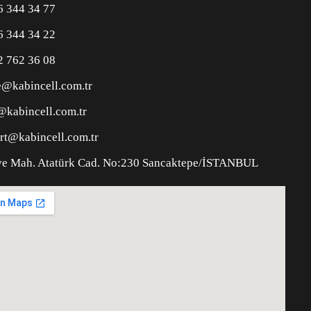
6 344 34 77
6 344 34 22
2 762 36 08
e@kabincell.com.tr
@kabincell.com.tr
rt@kabincell.com.tr
e Mah. Atatürk Cad. No:230 Sancaktepe/İSTANBUL