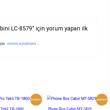
bini LC-8579” için yorum yapan ilk
için
oturum açmalısınız
.
İndirim!
İndirim!
o Tekli TB-1860
Phone Box Cabin MT-5829