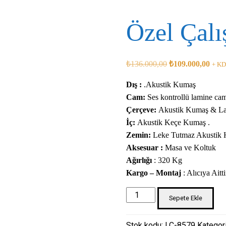
Özel Çal
Orijinal
Şu
₺
136.000,00
₺
109.000,00
+ K
fiyat:
anda
Dış :
.Akustik Kumaş
₺136.000,00.
fiyat:
Cam:
Ses kontrollü lamine ca
₺109
Çerçeve:
Akustik Kumaş & La
İç:
Akustik Keçe Kumaş .
Zemin:
Leke Tutmaz Akustik 
Aksesuar :
Masa ve Koltuk
Ağırlığı
: 320 Kg
Kargo – Montaj
: Alıcıya Aitti
Özel
Sepete Ekle
Çalışma
Kabini
Stok kodu:
LC-8579
Kategori