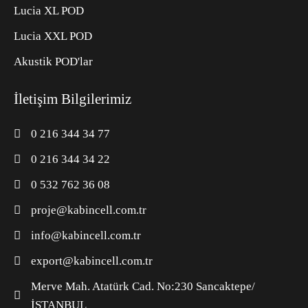
Lucia XL POD
Lucia XXL POD
Akustik POD'lar
İletişim Bilgilerimiz
0 216 344 34 77
0 216 344 34 22
0 532 762 36 08
proje@kabincell.com.tr
info@kabincell.com.tr
export@kabincell.com.tr
Merve Mah. Atatürk Cad. No:230 Sancaktepe/
İSTANBUL