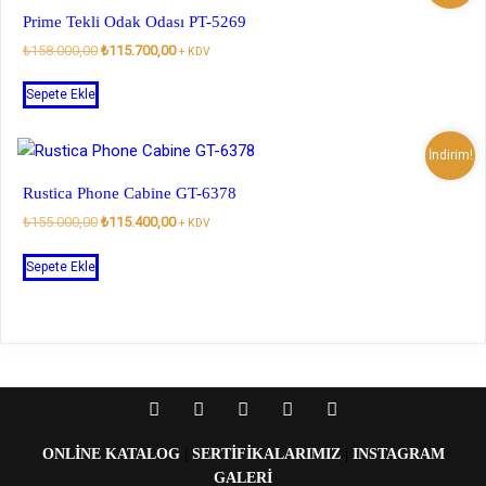
Prime Tekli Odak Odası PT-5269
Orijinal
Şu
₺
158.000,00
₺
115.700,00
+ KDV
fiyat:
andaki
₺158.000,00.
fiyat:
Sepete Ekle
₺115.700,00.
İndirim!
Rustica Phone Cabine GT-6378
Orijinal
Şu
₺
155.000,00
₺
115.400,00
+ KDV
fiyat:
andaki
₺155.000,00.
fiyat:
Sepete Ekle
₺115.400,00.
ONLINE KATALOG
|
SERTIFIKALARIMIZ
|
INSTAGRAM
GALERI