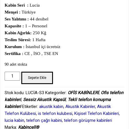
Kabin Seri :
Lucia
Menşei :
Türkiye
Ses Yalıtımı :
44 desibel
Kapasite :
1 – Personel
Kabin Ağırlık:
250 Kğ
Teslim Süresi:
1 Hafta
Kurulum :
İstanbul içi ücretsiz
Sertifika :
CE , İSO , TSE EN
90 adet stokta
Kişisel
Sepete Ekle
Telefon
Görüşme
Stok kodu:
LUCİA-S3
Kategoriler:
OFİS KABİNLERİ
,
Ofis telefon
Kabini
kabinleri
,
Sessiz Akustik Kapsül
,
Tekli telefon konuşma
adet
kabinleri
Etiketler:
akustik kabin
,
Akustik Kabinler
,
Akustik
Telefon Kulübesi
,
is telefon kulubesi
,
Kişisel Telefon Kabinleri
,
lucia kabin
,
telefon çağrı kabini
,
telefon görüşme kabinleri
Marka:
Kabincell®