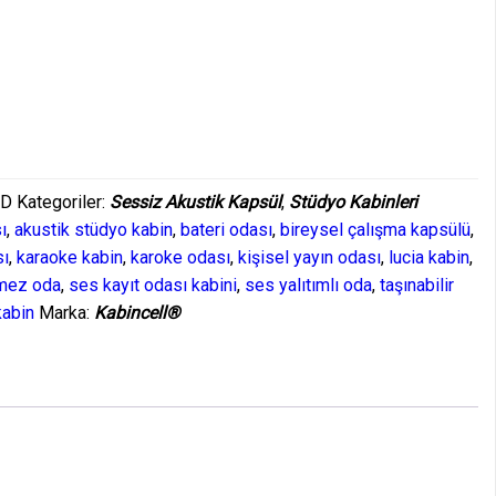
OD
Kategoriler:
Sessiz Akustik Kapsül
,
Stüdyo Kabinleri
ı
,
akustik stüdyo kabin
,
bateri odası
,
bireysel çalışma kapsülü
,
sı
,
karaoke kabin
,
karoke odası
,
kişisel yayın odası
,
lucia kabin
,
mez oda
,
ses kayıt odası kabini
,
ses yalıtımlı oda
,
taşınabilir
kabin
Marka:
Kabincell®