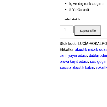
İç ve dış renk seçimi
5 Yıl Garanti
38 adet stokta
Akustik
Sepete Ekle
Vokal
Ses
Stok kodu:
LUCİA-VOKALP
Kayıt
Etiketler:
akustik müzik odas
Kabini
canlı yayın odası
,
dublaj oda
adet
prova kayıt odası
,
ses geçir
sessiz akustik kabin
,
vokal 