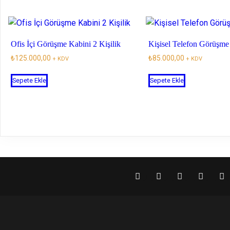
Ofis İçi Görüşme Kabini 2 Kişilik
Kişisel Telefon Görüşme
₺
125.000,00
₺
85.000,00
+ KDV
+ KDV
Sepete Ekle
Sepete Ekle