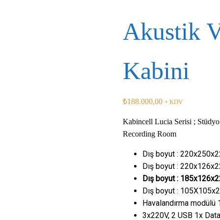
Akustik V
Kabini
₺
188.000,00
+ KDV
Kabincell Lucia Serisi ; Stüdy
Recording Room
Dış boyut : 220x250x
Dış boyut : 220x126x
Dış boyut : 185x126
Dış boyut : 105X105x
Havalandırma modülü 1
3x220V, 2 USB 1x Data