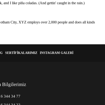
 and I like piña coladas. (And gettin' caught in the rain.)
Gotham City, XYZ employs over 2,000 people and does all kinds
OG
|
SERTIFIKALARIMIZ
|
INSTAGRAM GALERI
m Bilgilerimiz
16 344 34 77
16 344 34 22