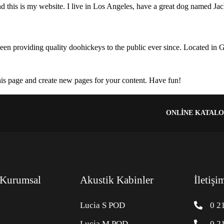
d this is my website. I live in Los Angeles, have a great dog named Jack,
providing quality doohickeys to the public ever since. Located in 
his page and create new pages for your content. Have fun!
ONLINE KATAL
 Kurumsal
Akustik Kabinler
İletişi
Lucia S POD
0 2
Lucia M POD
0 2