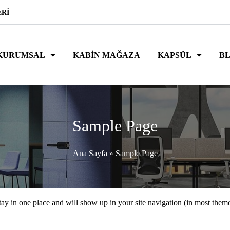
ERI
KURUMSAL
KABIN MAĞAZA
KAPSÜL
B
Sample Page
Ana Sayfa
»
Sample Page
 stay in one place and will show up in your site navigation (in most the