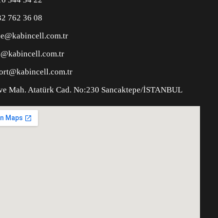
32 762 36 08
je@kabincell.com.tr
o@kabincell.com.tr
ort@kabincell.com.tr
ve Mah. Atatürk Cad. No:230 Sancaktepe/İSTANBUL