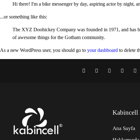
Hi there! I'm a bike messenger by day, aspiring actor by night, an
...or something like this:
The XYZ Doohickey Company was founded in 1971, and has been 
of awesome things for the Gotham community.
As a new WordPress user, you should go to
your dashboard
to delete t
Kabincell
Ana Sayfa
Hakkımızda