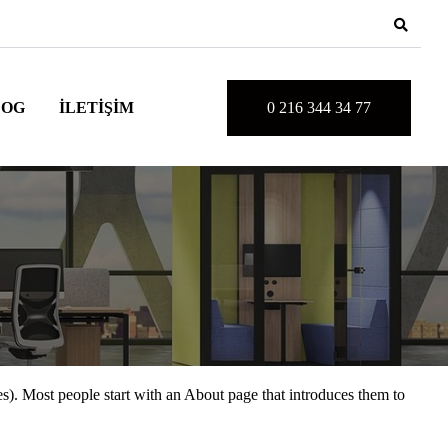
0 216 344 34 77
LOG
İLETIŞIM
mes). Most people start with an About page that introduces them to