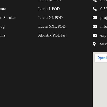
ımız
Lucia L POD
0 5
n Sorular
Lucia XL POD
pro
log
Lucia XXL POD
inf
ımız
Akustik POD'lar
exp
Mer